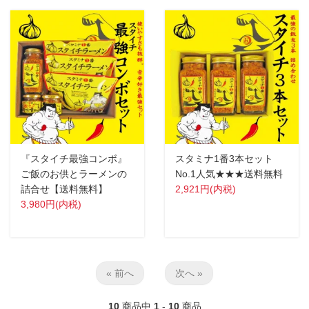
『スタイチ最強コンボ』
スタミナ1番3本セット
ご飯のお供とラーメンの
No.1人気★★★送料無料
詰合せ【送料無料】
2,921円(内税)
3,980円(内税)
« 前へ
次へ »
10
商品中
1
-
10
商品