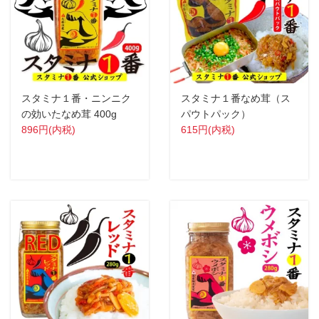
スタミナ１番・ニンニク
スタミナ１番なめ茸（ス
の効いたなめ茸 400g
パウトパック）
896円(内税)
615円(内税)