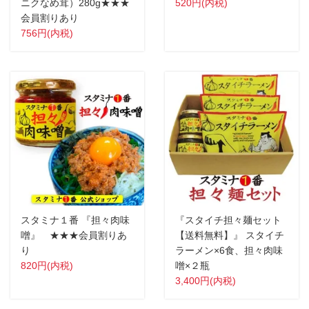
ニクなめ茸）280g★★★
520円(内税)
会員割りあり
756円(内税)
スタミナ１番 『担々肉味
『スタイチ担々麺セット
噌』 ★★★会員割りあ
【送料無料】』 スタイチ
り
ラーメン×6食、担々肉味
820円(内税)
噌×２瓶
3,400円(内税)