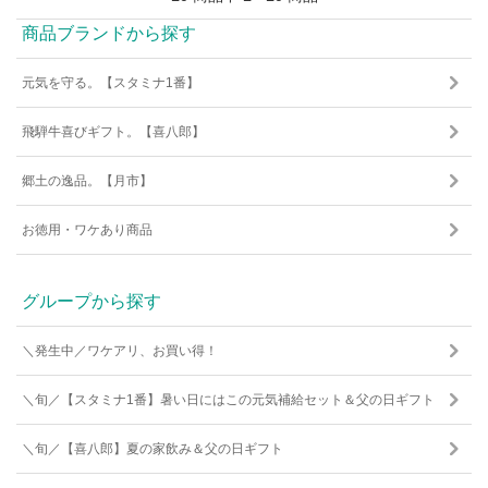
商品ブランドから探す
元気を守る。【スタミナ1番】
飛騨牛喜びギフト。【喜八郎】
郷土の逸品。【月市】
お徳用・ワケあり商品
グループから探す
＼発生中／ワケアリ、お買い得！
＼旬／【スタミナ1番】暑い日にはこの元気補給セット＆父の日ギフト
＼旬／【喜八郎】夏の家飲み＆父の日ギフト